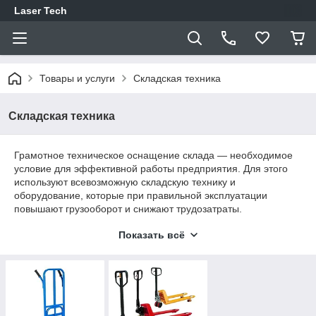
Laser Tech
Товары и услуги
Складская техника
Складская техника
Грамотное техническое оснащение склада — необходимое
условие для эффективной работы предприятия. Для этого
используют всевозможную складскую технику и
оборудование, которые при правильной эксплуатации
повышают грузооборот и снижают трудозатраты.
Показать всё
Складская техника
— это, в большинстве своем,
передвижные машины и механизмы, выполняющие на
складах основные подъемно-транспортные операции: захват
груза, его подъем, перемещение и выдачу. Такие устройства
также называют «складским подъемно-транспортным
оборудованием».