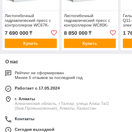
Листогибочный
Листогибочный
Гил
гидравлический пресс с
гидравлический пресс с
Q11-
контроллером WC67K-
контроллером WC80K-
элек
63T/2500 от Laser Tech в
80T/2500 от Laser Tech в
Мех
7 690 000
8 850 000
1 7
₸
₸
Алматы и по всему
Алматы и по всему
гиль
Казахстану
Казахстану
Lase
Купить
Купить
О нас
Рейтинг не сформирован
Менее 5 отзывов за последний год
Работает с 17.05.2024
г. Алматы
Алматинская область, г.Талгар, улица Алаш 7а/2
(быв.Промышленная), Алматы, Казахстан
Контакты
Сегодня выходной