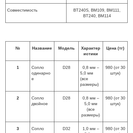
Совместимость
BT240S, BM109, BM111,
BT240, BM114
№
Название
Модель
Характер
Цена (тг)
истики
1
Сопло
D28
0,8 мм –
980 (от 30
одинарно
5,0 мм
штук)
е
(все
размеры)
2
Сопло
D28
0,8 мм –
980 (от 30
двойное
5,0 мм
штук)
(все
размеры)
3
Сопло
D32
1,0 мм –
980 (от 30