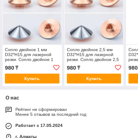
Сопло двойное 1 мм
Сопло двойное 2,5 мм
Сопл
D32*H15 для лазерной
D32*H15 для лазерной
D32*
резки. Сопло двойное 1
резки. Сопло двойное 2,5
резк
мм для лазерных станков
мм для лазерных станков
мм д
980
980
980
₸
₸
Купить
Купить
О нас
Рейтинг не сформирован
Менее 5 отзывов за последний год
Работает с 17.05.2024
г. Алматы