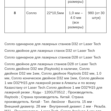
размеры)
8
Сопло
22*10,5мм
1,0 мм –
980 (от 30
4.0 мм
штук)
(все
размеры)
Сопло одинарное для лазерных станков D32 от Laser Tech
Сопло двойное для лазерных станок D32 от Laser Tech
Сопло одинарное для лазерных станков D28 от Laser Tech
Сопло двойное для лазерных станков D28 от Laser Tech
Сопло двойное D32 мм (Raytools) в наличии, Сопло
двойное D32 мм 1мм, Сопло двойное Raytools D32 мм, 1.0
мм, Сопло коническое двойное D32 мм 1мм, Сопло двойное
1 мм D32*H15 для лазерной резки в Алматы и по всему
Казахстану от Laser Tech.
Сопло
двойное 1
мм
D32*H15 для
лазерной резки ; Коды · 120GJT0512 ; Производитель.
Raytools ; Страна производитель. Китай. Страна
производитель. Китай · Тип.
двойное
· Высота. 15
мм
·
Внешний диаметр. 28
мм
· Внутренний диамет.
1 мм
· Резьба.
М11 · Производитель. Laser Tech.
Сопло двойное 1 мм
для