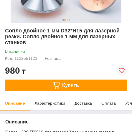
Сопло двойное 1 мм D32*H15 для лазерной
резки. Сопло двойное 1 мм для лазерных
станков
В наличии
Код: 1122551121
Розница
980
₸
Купить
Описание
Характеристики
Доставка
Оплата
Усл
Описание
Сопло 120GJT0510 для лазерной резки, применяется в