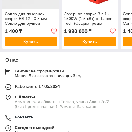
Сопло для лазерной
Лазерная сварка 3 в 1 -
Сопл
сварки ES 12 - 0.8 мм.
1500W (1.5 кВт) от Laser
свар
Сопло для ручной
Tech (Сварка, резка,
Сопл
лазерной сварки
очистка). Аппарат для
лазе
1 400
1 980 000
1 4
₸
₸
лазерной сварки
Купить
Купить
О нас
Рейтинг не сформирован
Менее 5 отзывов за последний год
Работает с 17.05.2024
г. Алматы
Алматинская область, г.Талгар, улица Алаш 7а/2
(быв.Промышленная), Алматы, Казахстан
Контакты
Сегодня выходной